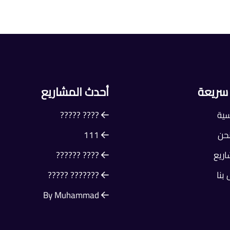
 سريعة
أحدث المشاريع
سية
???? ?????
حن
111
ريع
???? ??????
بنا
??????? ?????
By Muhammad