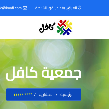
العراق, بغداد, نفق الشرطة
fo@kaafl.com
جمعية كافل
الرئيسية
المشاريع
???? ?????