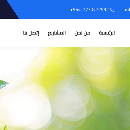
964-7770472592+
in
الرئيسية
من نحن
المشاريع
إتصل بنا