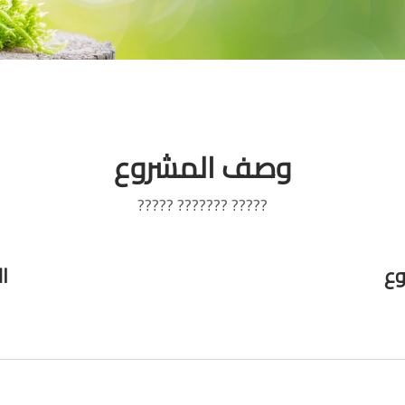
وصف المشروع
????? ??????? ?????
وع
ا